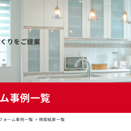
ォーム
マンションリフォーム
札
づくりをご提案
ーション
DI窓
OK
家
太陽光発電システム
エ
ム事例一覧
ベーション
二世帯住宅リフォーム
バ
補助金
オフィスリフォーム
空
フォーム事例一覧
検索結果一覧