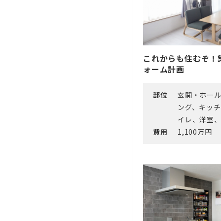
これからも住むぞ！
ォーム計画
部位
玄関・ホー
ング、キッ
イレ、洋室
費用
1,100万円