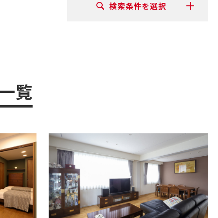
ー
検索条件を選択
ム
お
身
体
の
不
自
由
な
方
の
リ
⼀覧
フ
ォ
ー
ム
バ
リ
ア
フ
リ
ー
施
工
事
例
介護
保険
事業
「ら
く
介」