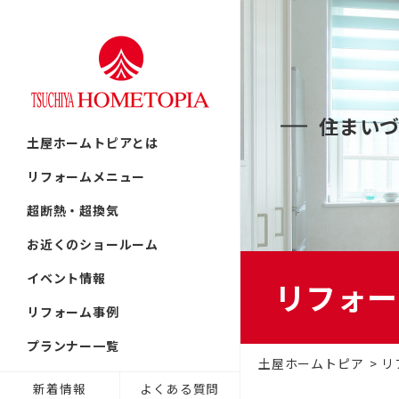
リフォームの流れ
首都圏
戸建てリフ
住まい
北海道
土屋ホームトピアとは
提案力
東北
中古リノベ
リフォームメニュー
中部
超断熱・超換気
近畿
古民家／町
お近くのショールーム
九州
イベント情報
リフォー
技術力
非住宅リノ
リフォーム事例
プランナー一覧
リフォーム
土屋ホームトピア
リ
新着情報
よくある質問