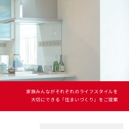
幌フルリノベーション
Uリノベーション
クステリアリフォーム
ご
家族みんながそれぞれのライフスタイルを
高
リアフリー
齢
⼤切にできる「住まいづくり」をご提案
者
の
た
め
の
き家・空き室の活用
リ
フ
ォ