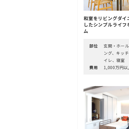
和室をリビングダイ
したシンプルライフ
ム
部位
玄関・ホー
ング、キッ
イレ、寝室
費用
1,000万円