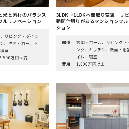
と光と素材のバランス
3LDK→1LDKへ間取り変更 リ
フルリノベーション
動間仕切りがあるマンションフル
ション
ル、リビング・ダイニ
部位
玄関・ホール、リビング・
チン、洗面・浴室、ト
ング、キッチン、洗面・浴
、寝室
イレ、寝室
2,500万円未満
費用
1,000万円以上