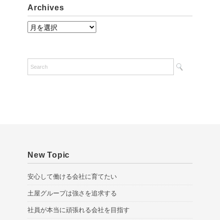
Archives
A
r
c
h
i
v
e
s
New Topic
安心して働ける会社に育てたい
土屋グループは強さを追求する
社員が本当に頑張れる会社を目指す