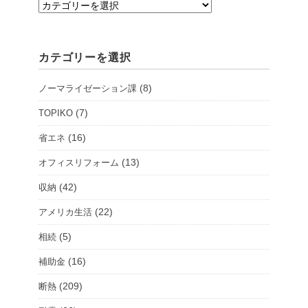
支
店・
シ
カテゴリーを選択
ョ
ー
(8)
ノーマライゼーション課
ル
ー
(7)
TOPIKO
ム
(16)
省エネ
を
(13)
オフィスリフォーム
選
択
(42)
収納
(22)
アメリカ生活
(5)
相続
(16)
補助金
(209)
断熱