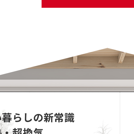
い暮らしの新常識
熱・超換気