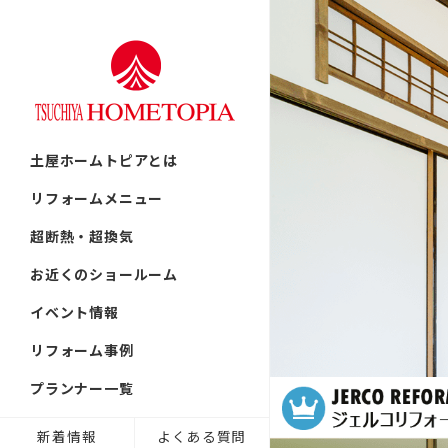
リフォームの流れ
首都圏
戸建てリフ
北海道
土屋ホームトピアとは
提案力
東北
中古リノベ
リフォームメニュー
中部
超断熱・超換気
近畿
古民家／町
お近くのショールーム
九州
イベント情報
技術力
非住宅リノ
リフォーム事例
プランナー一覧
リフォーム
新着情報
よくある質問