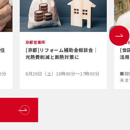
京都営業所
世田
｜住
[京都]リフォーム補助金相談会｜
[世
光熱費削減と断熱対策に
活用
0分
8月29日（土）10時00分～17時00分
■開
末ま
るた
談を