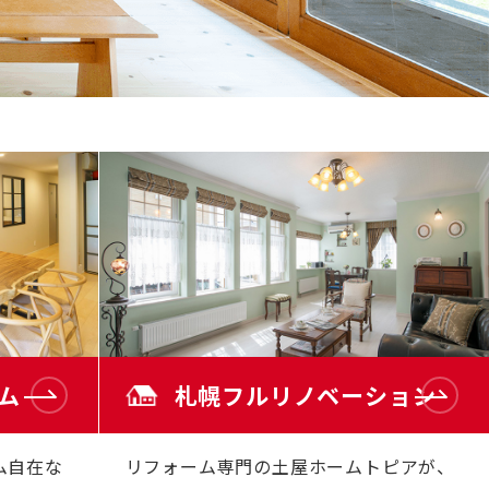
ー
ム
お
身
体
の
不
自
由
な
方
の
リ
フ
ォ
ー
ム
バ
リ
ア
フ
リ
ー
施
工
事
例
ム
札幌フルリノベーション
介護
保険
事業
「ら
く
ム自在な
リフォーム専門の土屋ホームトピアが、
介」