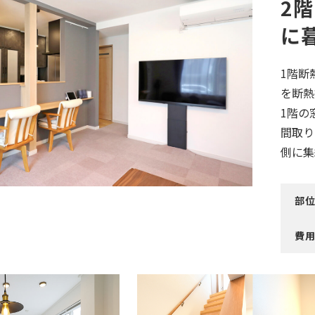
2
に
1階断
を断熱
1階の
間取り
側に集
部
費