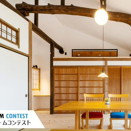
ォーム
マンションリフォーム
札
ーション
DI窓
OK
家
太陽光発電システム
エ
ベーション
二世帯住宅リフォーム
バ
補助金
オフィスリフォーム
空