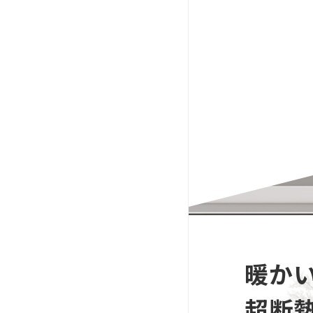
暖か
超断