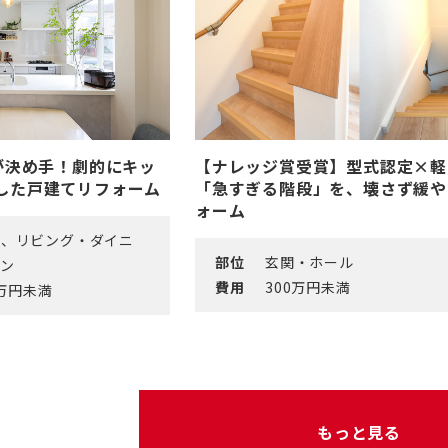
が決め手！劇的にキッ
【ナレッジ賞受賞】型式認定×軽
した戸建てリフォーム
「急すぎる階段」を、壊さず緩や
ォーム
ル、リビング・ダイニ
部位
玄関・ホール
ン
費用
300万円未満
0万円未満
もっと見る