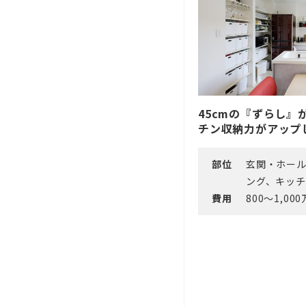
45cmの『ずらし』
チン収納力がアップ
部位
玄関・ホー
ング、キッチ
費用
800～1,00