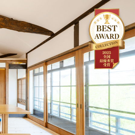
幌フルリノベーション
Uリノベーション
クステリアリフォーム
ご
高
リアフリー
齢
者
の
た
め
の
き家・空き室の活用
リ
フ
ォ