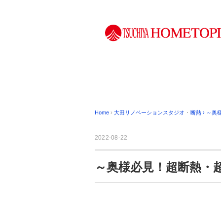
Home
›
大田リノベーションスタジオ
･
断熱
›
～奥
2022-08-22
～奥様必見！超断熱・