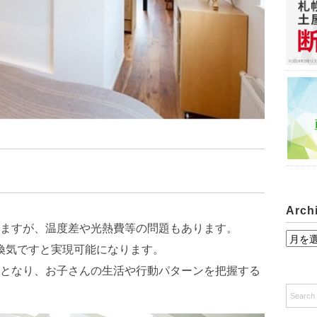
Arch
ますが、温度差や光熱費等の問題もあります。
A
超換気ですと実現可能になります。
r
となり、お子さんの生活や行動パターンを把握する
c
h
i