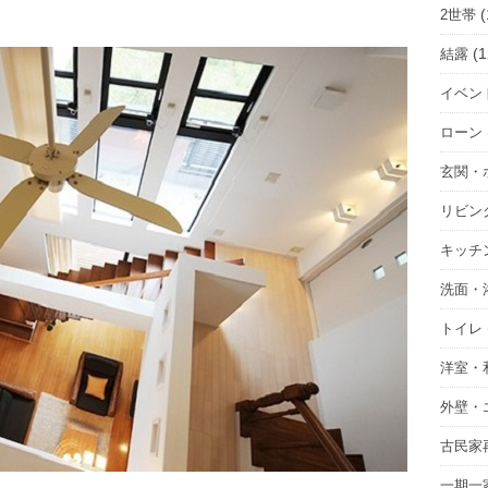
(
2世帯
(1
結露
イベン
ローン
玄関・
リビン
キッチ
洗面・
トイレ
洋室・
外壁・
古民家
一期一