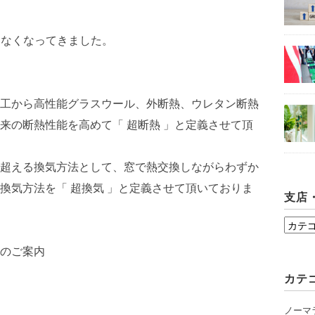
はなくなってきました。
工から高性能グラスウール、外断熱、ウレタン断熱
来の断熱性能を高めて「 超断熱 」と定義させて頂
超える換気方法として、窓で熱交換しながらわずか
換気方法を「 超換気 」と定義させて頂いておりま
支店
支
店・
のご案内
シ
カテ
ョ
ー
ノーマ