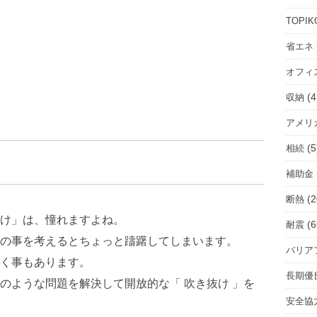
ル
ー
TOPIK
ム
省エネ
を
オフィ
選
択
(4
収納
アメリ
(5
相続
補助金
(2
断熱
け」は、憧れますよね。
(6
耐震
の事を考えるとちょっと躊躇してしまいます。
バリア
く事もあります。
長期優
のような問題を解決して開放的な「 吹き抜け 」を
安全協