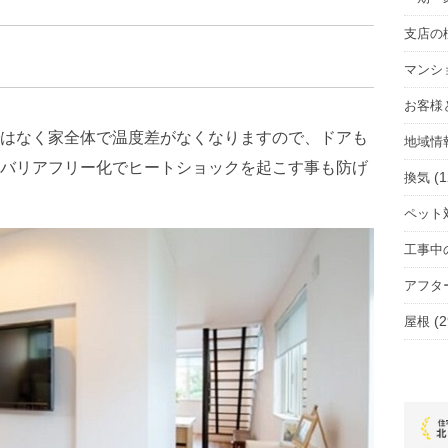
支店の
マンシ
お客様
はなく家全体で温度差がなくなりますので、ドアも
地域情
バリアフリー化でヒートショックを起こす事も防げ
(1
換気
ペット
工事中
アフタ
(2
屋根