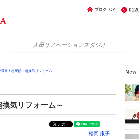
ブログTOP
012
大田リノベーションスタジオ
様必見！超断熱・超換気リフォーム～
New 
超換気リフォーム～
松岡 康子