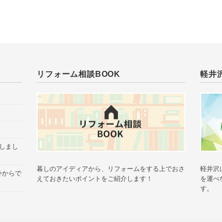
v
e
s
リフォーム相談BOOK
軽井
催しまし
暮しのアイディアから、リフォームをする上でおさ
軽井沢
外からで
えておきたいポイントをご紹介します！
を運べ
す。