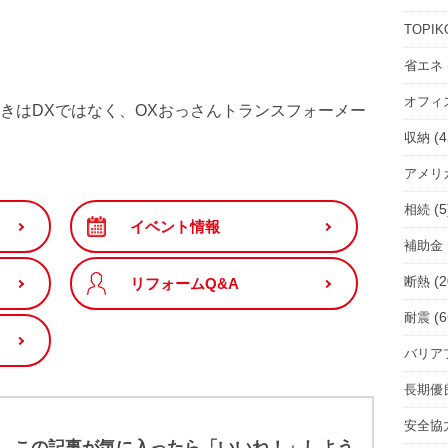
ル
ー
TOPIK
ム
省エネ
を
オフィ
選
きはDXではなく、OXおっさんトランスフォーメー
択
(4
収納
アメリ
(5
相続
イベント情報
補助金
(2
断熱
リフォームQ&A
(6
耐震
バリア
長期優
安全協
この記事が気に入ったら「いいね！」しよう