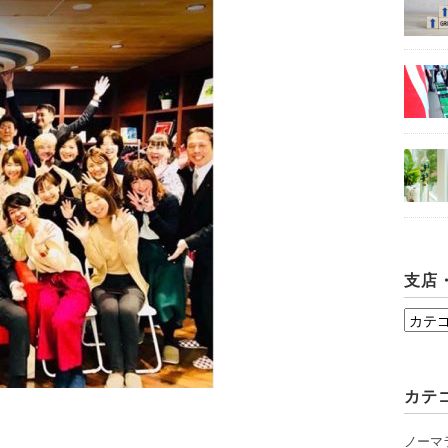
支店
支
店・
シ
カテ
ョ
ー
ノーマ