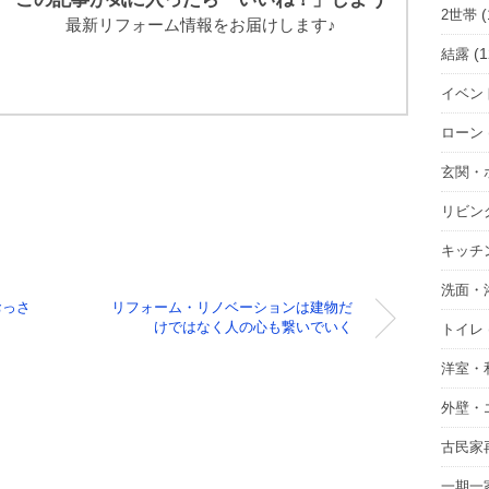
(
2世帯
最新リフォーム情報をお届けします♪
(1
結露
イベン
ローン
玄関・
リビン
キッチ
洗面・
おっさ
リフォーム・リノベーションは建物だ
けではなく人の心も繋いでいく
トイレ
洋室・
外壁・
古民家
一期一