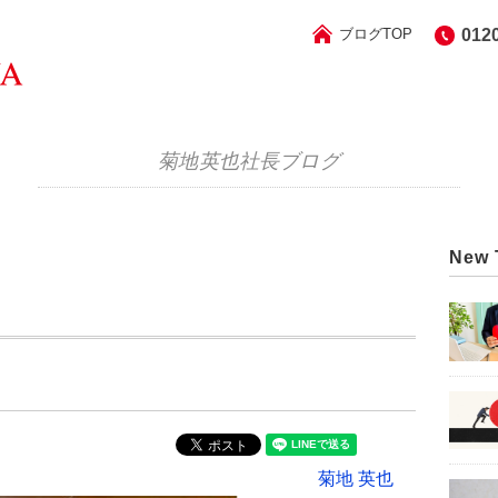
ブログTOP
012
菊地英也社長ブログ
New 
菊地 英也