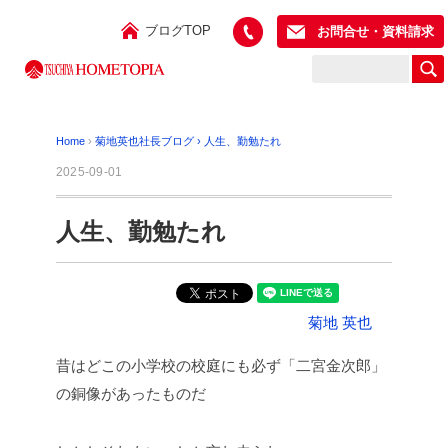
ブログTOP
お問合せ・資料請求
Home
›
菊地英也社長ブログ
›
人生、勤勉たれ
2025-09-01
人生、勤勉たれ
菊地 英也
昔はどこの小学校の校庭にも必ず「二宮金次郎」
の銅像があったものだ