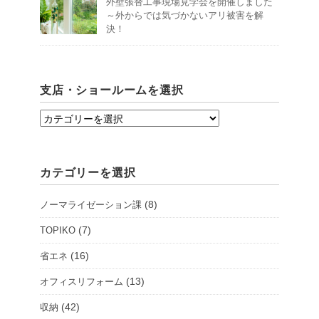
外壁張替工事現場見学会を開催しました
～外からでは気づかないアリ被害を解
決！
支店・ショールームを選択
支
店・
シ
カテゴリーを選択
ョ
ー
(8)
ノーマライゼーション課
ル
ー
(7)
TOPIKO
ム
(16)
省エネ
を
(13)
オフィスリフォーム
選
択
(42)
収納