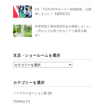
6月「TSUCHIYAオーナー様感謝祭」を開
催しました！【盛岡支店】
外壁張替工事現場見学会を開催しました
～外からでは気づかないアリ被害を解
決！
支店・ショールームを選択
支
店・
シ
カテゴリーを選択
ョ
ー
(8)
ノーマライゼーション課
ル
ー
(7)
TOPIKO