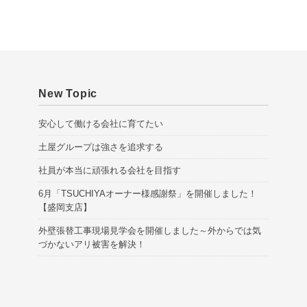
v
e
s
New Topic
安心して働ける会社に育てたい
土屋グループは強さを追求する
社員が本当に頑張れる会社を目指す
6月「TSUCHIYAオーナー様感謝祭」を開催しました！
【盛岡支店】
外壁張替工事現場見学会を開催しました～外からでは気
づかないアリ被害を解決！