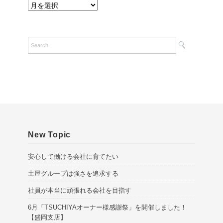
A
r
c
h
i
v
e
s
New Topic
安心して働ける会社に育てたい
土屋グループは強さを追求する
社員が本当に頑張れる会社を目指す
6月「TSUCHIYAオーナー様感謝祭」を開催しました！
【盛岡支店】