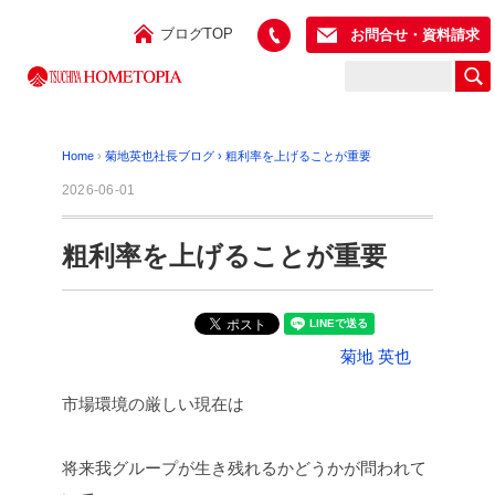
ブログTOP
お問合せ・資料請求
Home
›
菊地英也社長ブログ
›
粗利率を上げることが重要
2026-06-01
粗利率を上げることが重要
菊地 英也
市場環境の厳しい現在は
将来我グループが生き残れるかどうかが問われて