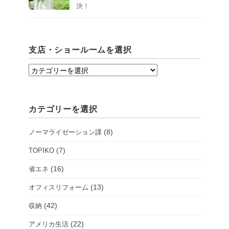
決！
支店・ショールームを選択
支
店・
シ
カテゴリーを選択
ョ
ー
(8)
ノーマライゼーション課
ル
ー
(7)
TOPIKO
ム
(16)
省エネ
を
(13)
オフィスリフォーム
選
択
(42)
収納
(22)
アメリカ生活