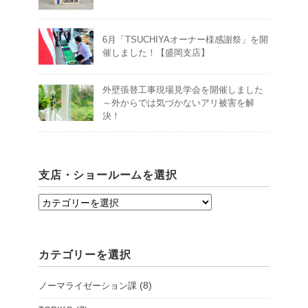
6月「TSUCHIYAオーナー様感謝祭」を開
催しました！【盛岡支店】
外壁張替工事現場見学会を開催しました
～外からでは気づかないアリ被害を解
決！
支店・ショールームを選択
支
店・
シ
カテゴリーを選択
ョ
ー
(8)
ノーマライゼーション課
ル