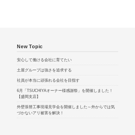
v
e
s
New Topic
安心して働ける会社に育てたい
土屋グループは強さを追求する
社員が本当に頑張れる会社を目指す
6月「TSUCHIYAオーナー様感謝祭」を開催しました！
【盛岡支店】
外壁張替工事現場見学会を開催しました～外からでは気
づかないアリ被害を解決！