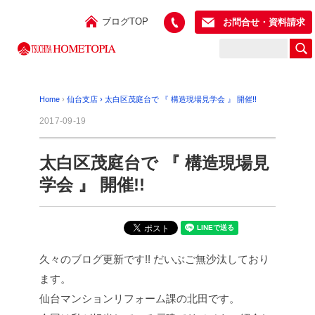
ブログTOP
お問合せ・資料請求
Home
›
仙台支店
›
太白区茂庭台で 『 構造現場見学会 』 開催!!
2017-09-19
太白区茂庭台で 『 構造現場見
学会 』 開催!!
久々のブログ更新です!! だいぶご無沙汰しており
ます。
仙台マンションリフォーム課の北田です。