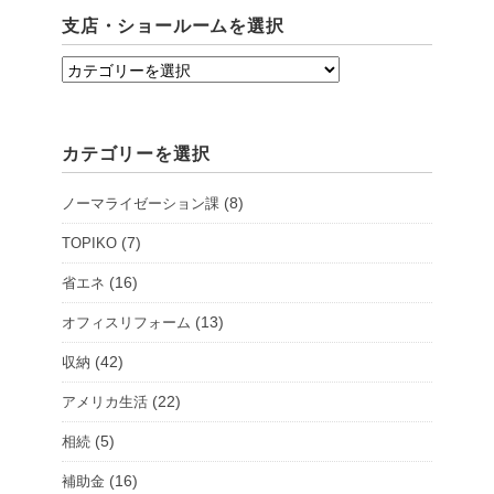
支店・ショールームを選択
支
店・
シ
カテゴリーを選択
ョ
ー
(8)
ノーマライゼーション課
ル
ー
(7)
TOPIKO
ム
(16)
省エネ
を
(13)
オフィスリフォーム
選
択
(42)
収納
(22)
アメリカ生活
(5)
相続
(16)
補助金