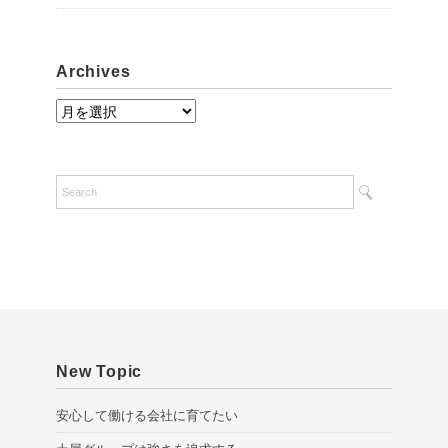
Archives
A
r
c
h
i
v
e
s
New Topic
安心して働ける会社に育てたい