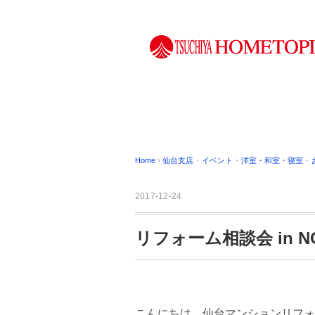
Home
›
仙台支店
･
イベント
･
洋室・和室・寝室
･
2017-12-24
リフォーム相談会 in 
こんにちは。仙台マンションリフォ