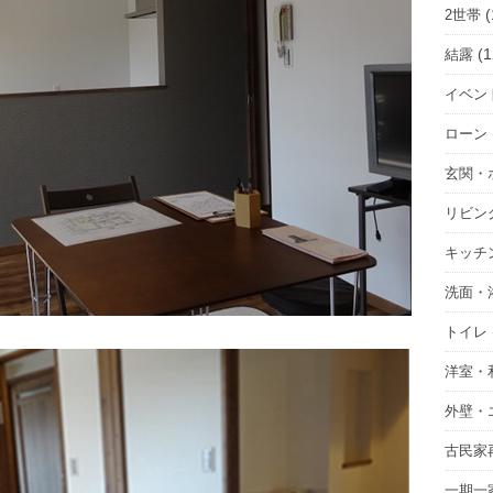
(
2世帯
(1
結露
イベン
ローン
玄関・
リビン
キッチ
洗面・
トイレ
洋室・
外壁・
古民家
一期一