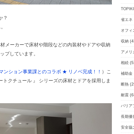
ル
ー
TOPIK
ム
すか？
省エネ
を
…。
オフィ
選
択
(4
収納
総合建材メーカーで床材や階段などの内装材やドアや収納
アメリ
ップしています。
(5
相続
マンション事業課とのコラボ ★ リノベ完成！！
）こ
補助金
 アートクチュール 』 シリーズの床材とドアを採用しま
(2
断熱
(6
耐震
バリア
長期優
安全協