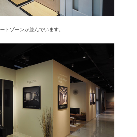
v
e
s
ートゾーンが並んでいます。