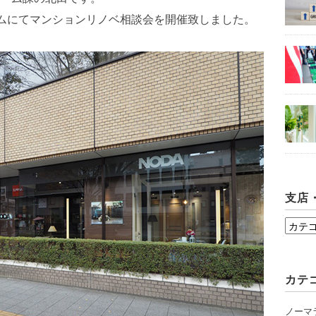
ルームにてマンションリノベ相談会を開催致しました。
支店
支
店・
シ
カテ
ョ
ー
ノーマ