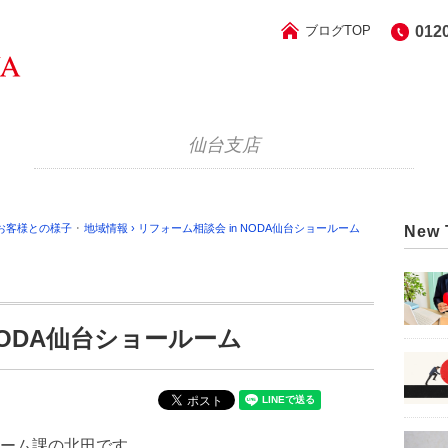
ブログTOP
012
仙台支店
お客様との様子
･
地域情報
›
リフォーム相談会 in NODA仙台ショールーム
New 
NODA仙台ショールーム
ーム課の北田です。