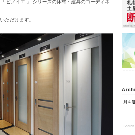
『 ビノイエ 』 シリーズの床材・建具のコーディネ
いただけます。
Arch
A
r
c
h
i