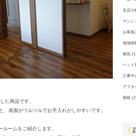
支店の
マンシ
お客様
地域情
(1
換気
ペット
工事中
アフタ
(2
屋根
した商品です。
触ると、表面がツルツルでお手入れがしやすいです。
ショールームをご紹介します。