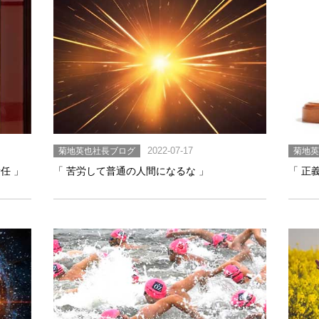
菊地英也社長ブログ
2022-07-17
菊地
任 」
「 苦労して普通の人間になるな 」
「 正