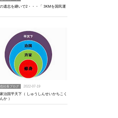
の遺志を継いで2・・・「 3KMを国民運
」
英也社長ブログ
2022-07-19
家治国平天下（ しゅうしんせいかちこく
んか ）