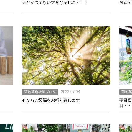
未だかつてない大きな変化に・・・
Maa
菊地英也社長ブログ
2022-07-08
菊地
心からご冥福をお祈り致します
夢目標
日・・