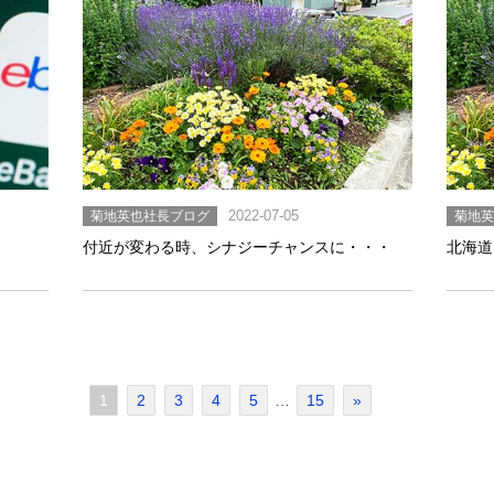
菊地英也社長ブログ
2022-07-05
菊地
付近が変わる時、シナジーチャンスに・・・
北海道
1
2
3
4
5
…
15
»