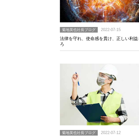
菊地英也社長ブログ
2022-07-15
法律を守れ、使命感を貫け、正しい利益
ろ
菊地英也社長ブログ
2022-07-12