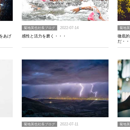
菊地英也社長ブログ
2022-07-14
菊地
をあげ
感性と活力を磨く・・・
徹底的
だ・・
菊地英也社長ブログ
2022-07-11
菊地