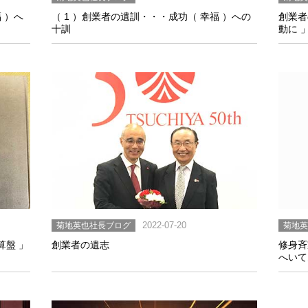
 ）へ
（ 1 ）創業者の遺訓・・・成功（ 幸福 ）への
創業者
十訓
動に 
菊地英也社長ブログ
2022-07-20
菊地
算盤 」
創業者の遺志
修身斉
へいて