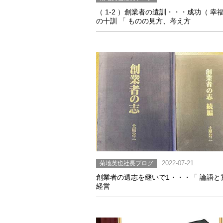
（ 1-2 ）創業者の遺訓・・・成功（ 幸福
の十訓 「 ものの見方、考え方
菊地英也社長ブログ
2022-07-21
創業者の遺志を継いで1・・・「 論語と
経営