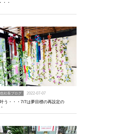
S・・・
英也社長ブログ
2022-07-07
叶う・・・7/7は夢目標の再設定の
・