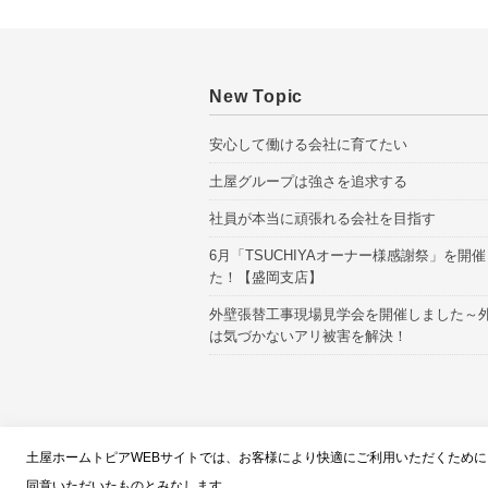
New Topic
安心して働ける会社に育てたい
土屋グループは強さを追求する
社員が本当に頑張れる会社を目指す
6月「TSUCHIYAオーナー様感謝祭」を開
た！【盛岡支店】
外壁張替工事現場見学会を開催しました～
は気づかないアリ被害を解決！
スタッフブロ
土屋ホームトピアWEBサイトでは、お客様により快適にご利用いただくために、
同意いただいたものとみなします。