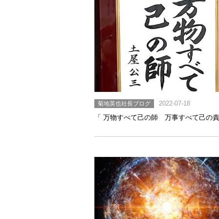
菊地英也社長ブログ
2022-07-18
「 万物すべて己の師 万事すべて己の責