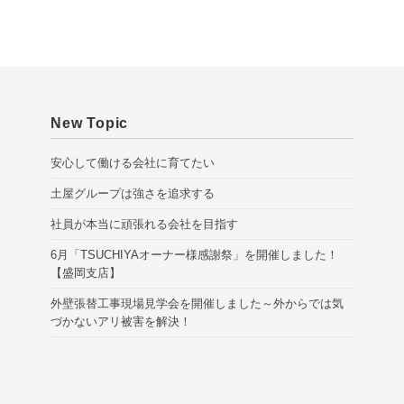
v
e
s
New Topic
安心して働ける会社に育てたい
土屋グループは強さを追求する
社員が本当に頑張れる会社を目指す
6月「TSUCHIYAオーナー様感謝祭」を開催しました！
【盛岡支店】
外壁張替工事現場見学会を開催しました～外からでは気
づかないアリ被害を解決！