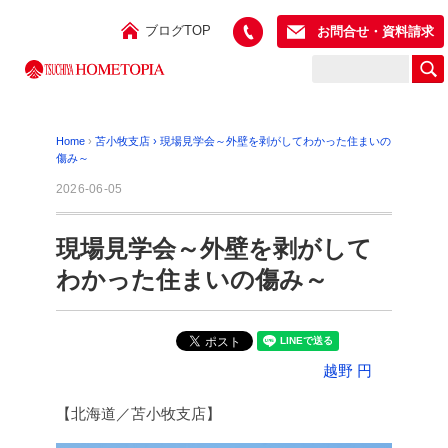
ブログTOP
お問合せ・資料請求
Home
›
苫小牧支店
›
現場見学会～外壁を剥がしてわかった住まいの
傷み～
2026-06-05
現場見学会～外壁を剥がして
わかった住まいの傷み～
越野 円
【北海道／苫小牧支店】