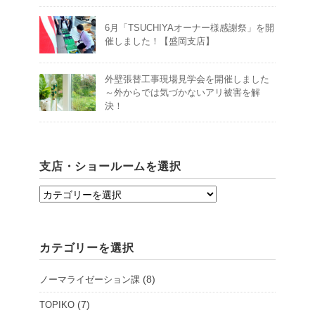
6月「TSUCHIYAオーナー様感謝祭」を開
催しました！【盛岡支店】
外壁張替工事現場見学会を開催しました
～外からでは気づかないアリ被害を解
決！
支店・ショールームを選択
支
店・
シ
カテゴリーを選択
ョ
ー
(8)
ノーマライゼーション課
ル
ー
(7)
TOPIKO