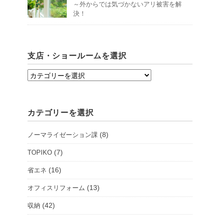
～外からでは気づかないアリ被害を解
決！
支店・ショールームを選択
支
店・
シ
カテゴリーを選択
ョ
ー
(8)
ノーマライゼーション課
ル
ー
(7)
TOPIKO
ム
(16)
省エネ
を
(13)
オフィスリフォーム
選
択
(42)
収納