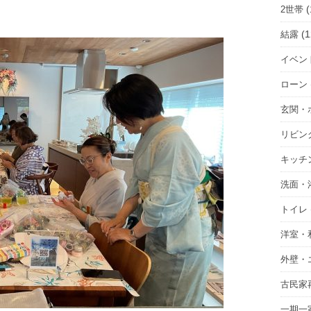
(
2世帯
(1
結露
イベン
ローン
玄関・
リビン
キッチ
洗面・
トイレ
洋室・
外壁・
古民家
一期一