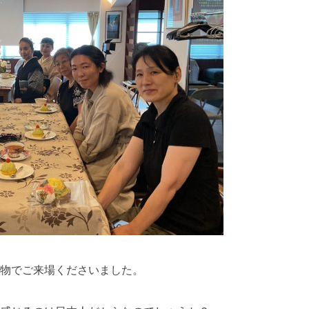
v
e
s
物でご来場くださいました。