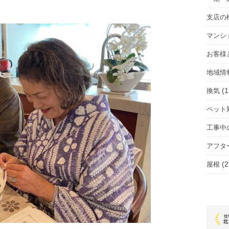
支店の
マンシ
お客様
地域情
(1
換気
ペット
工事中
アフタ
(2
屋根