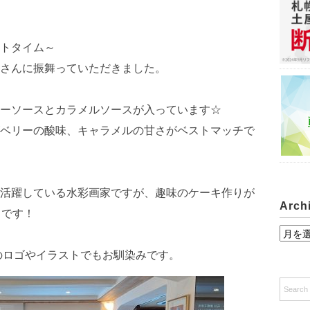
トタイム～
さんに振舞っていただきました。
ーソースとカラメルソースが入っています☆
ベリーの酸味、キャラメルの甘さがベストマッチで
活躍している水彩画家ですが、趣味のケーキ作りが
Arch
うです！
A
r
のロゴやイラストでもお馴染みです。
c
h
i