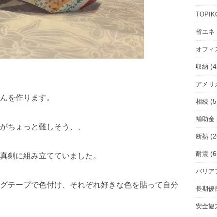
ル
ー
TOPIK
ム
省エネ
を
オフィ
選
択
(4
収納
アメリ
んを作ります。
(5
相続
補助金
がちょっと難しそう、、
(2
断熱
(6
耐震
真剣に組み立てていました。
バリア
グテープで色付け、それぞれ好きな色を貼って自分
長期優
安全協