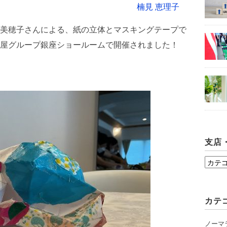
楠見 恵理子
美穂子さんによる、紙の立体とマスキングテープで
屋グループ銀座ショールームで開催されました！
支店
支
店・
シ
カテ
ョ
ー
ノーマ