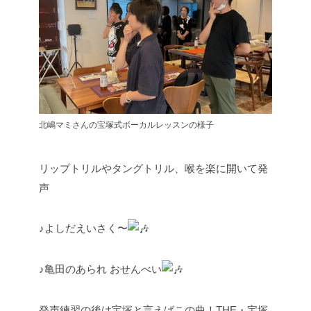
北嶋マミさんの宝塚式ボーカルレッスンの様子
リップトリルやタングトリル、喉を楽に開いて発
声
♪よしだえいさく〜
♪亀田のあられ おせんべい
発声練習の後は宝塚と言えばこの曲！THE・宝塚