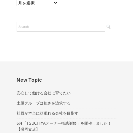
A
r
c
h
i
v
e
s
New Topic
安心して働ける会社に育てたい
土屋グループは強さを追求する
社員が本当に頑張れる会社を目指す
6月「TSUCHIYAオーナー様感謝祭」を開催しました！
【盛岡支店】