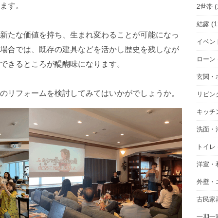
ます。
(
2世帯
(1
結露
新たな価値を持ち、生まれ変わることが可能になっ
イベン
場合では、既存の建具などを活かし歴史を残しなが
ローン
できるところが醍醐味になります。
玄関・
のリフォームを検討してみてはいかがでしょうか。
リビン
キッチ
洗面・
トイレ
洋室・
外壁・
古民家
一期一