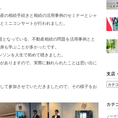
。
産の相続手続きと相続の活用事例のセミナーとシャ
とミニコンサートが行われました。
題となっている、不動産相続の問題を活用事例とと
身も学ぶことが多かったです。
ンソンを人生で初めて聴きました。
がありますので、実際に触れられたことは思い出に
支店
支
して参加させていただきましたので、その様子をお
店・
シ
カテ
ョ
ー
ノーマ