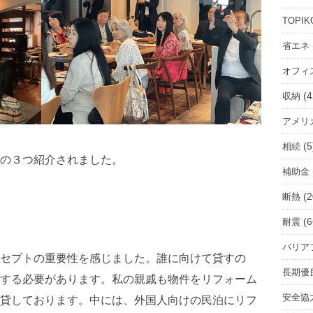
ル
ー
TOPIK
ム
省エネ
を
オフィ
選
択
(4
収納
アメリ
(5
相続
の３つ紹介されました。
補助金
(2
断熱
(6
耐震
バリア
セプトの重要性を感じました。誰に向けて貸すの
長期優
する必要があります。私の親戚も物件をリフォーム
安全協
貸しております。中には、外国人向けの民泊にリフ