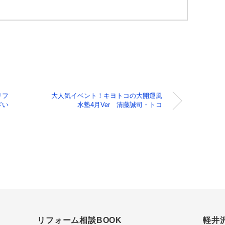
v
e
s
リフ
大人気イベント！キヨトコの大開運風
ざい
水塾4月Ver 清藤誠司・トコ
リフォーム相談BOOK
軽井