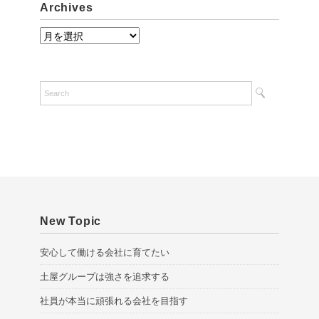
Archives
A
r
c
h
i
v
e
s
New Topic
安心して働ける会社に育てたい
土屋グループは強さを追求する
社員が本当に頑張れる会社を目指す