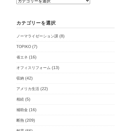
支
店・
シ
カテゴリーを選択
ョ
ー
(8)
ノーマライゼーション課
ル
ー
(7)
TOPIKO
ム
(16)
省エネ
を
(13)
オフィスリフォーム
選
択
(42)
収納
(22)
アメリカ生活
(5)
相続
(16)
補助金
(209)
断熱
(66)
耐震