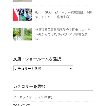
6月「TSUCHIYAオーナー様感謝祭」を開
催しました！【盛岡支店】
外壁張替工事現場見学会を開催しました
～外からでは気づかないアリ被害を解
決！
支店・ショールームを選択
支
店・
シ
カテゴリーを選択
ョ
ー
(8)
ノーマライゼーション課
ル
ー
(7)
TOPIKO