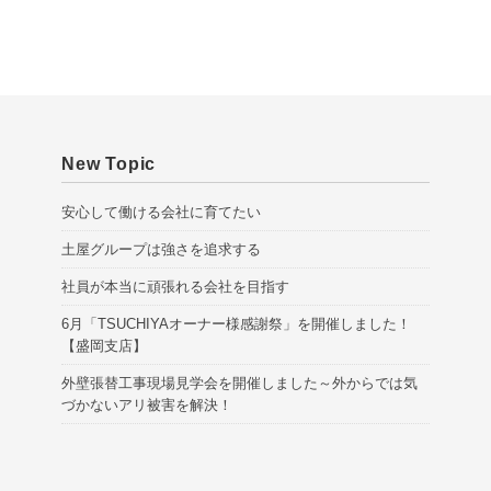
v
e
s
New Topic
安心して働ける会社に育てたい
土屋グループは強さを追求する
社員が本当に頑張れる会社を目指す
6月「TSUCHIYAオーナー様感謝祭」を開催しました！
【盛岡支店】
外壁張替工事現場見学会を開催しました～外からでは気
づかないアリ被害を解決！