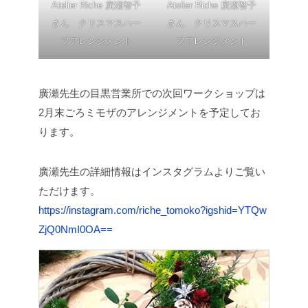
Atelier Riche 廣瀬智子
Atelier Riche 廣瀬智子
さん クリスマスハー
さん クリスマスハー
フアレンジメント
フアレンジメント
廣瀬先生の目黒営業所での次回ワークショップは
2月末ごろミモザのアレンジメントを予定してお
ります。
廣瀬先生の詳細情報はインスタグラムよりご覧い
ただけます。
https://instagram.com/riche_tomoko?igshid=YTQw
ZjQ0NmI0OA==