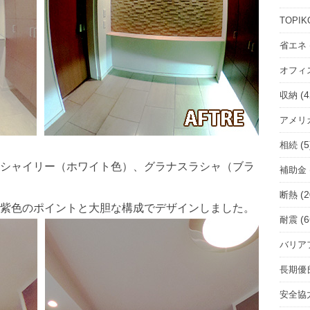
ル
ー
TOPIK
ム
省エネ
を
オフィ
選
択
(4
収納
アメリ
(5
相続
シャイリー（ホワイト色）、グラナスラシャ（ブラ
補助金
(2
断熱
紫色のポイントと大胆な構成でデザインしました。
(6
耐震
バリア
長期優
安全協