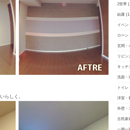
(
2世帯
(1
結露
イベン
ローン
玄関・
リビン
キッチ
洗面・
トイレ
いらしく。
洋室・
外壁・
古民家
一期一