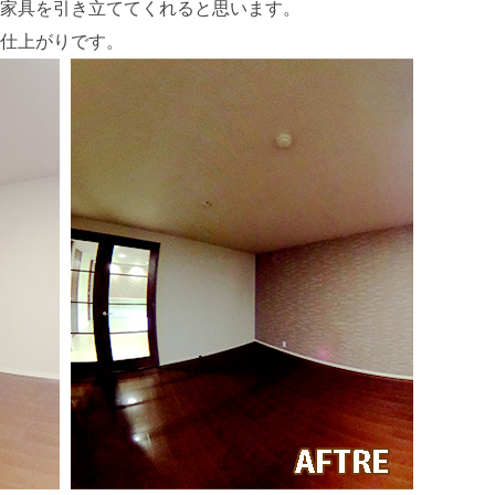
家具を引き立ててくれると思います。
v
仕上がりです。
e
s