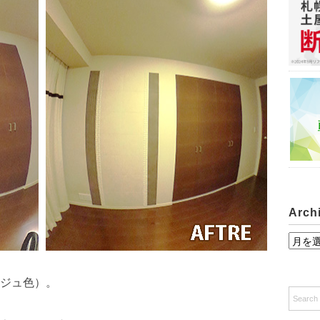
Arch
A
r
c
ジュ色）。
h
i