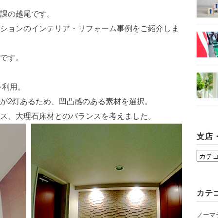
課の越尾です。
ションのインテリア・リフォーム事例をご紹介しま
です。
を利用。
が2灯あるため、凹凸感のある素材を選択。
ス、大理石床材とのバランスを考えました。
支店
支
店・
シ
カテ
ョ
ー
ノーマ