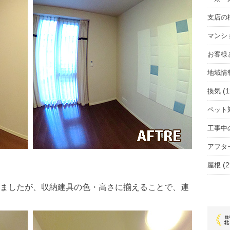
支店の
マンシ
お客様
地域情
(1
換気
ペット
工事中
アフタ
(2
屋根
ましたが、収納建具の色・高さに揃えることで、連