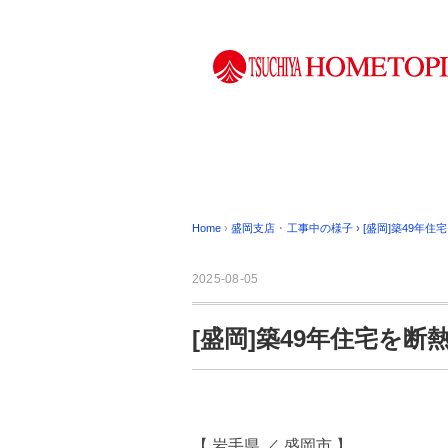
Home
›
盛岡支店
･
工事中の様子
›
[盛岡]築49年
2025-08-05
[盛岡]築49年住宅を
【 岩手県 ／ 盛岡市 】