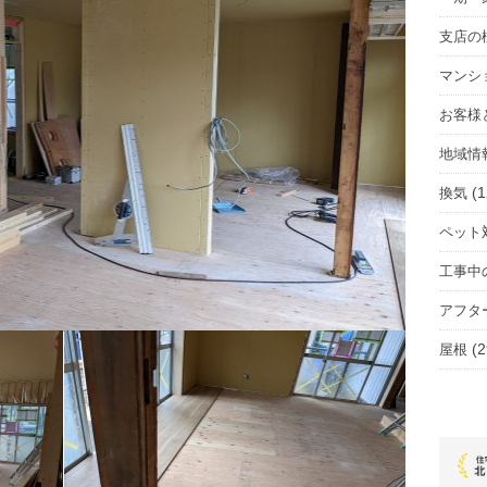
支店の
マンシ
お客様
地域情
(1
換気
ペット
工事中
アフタ
(2
屋根