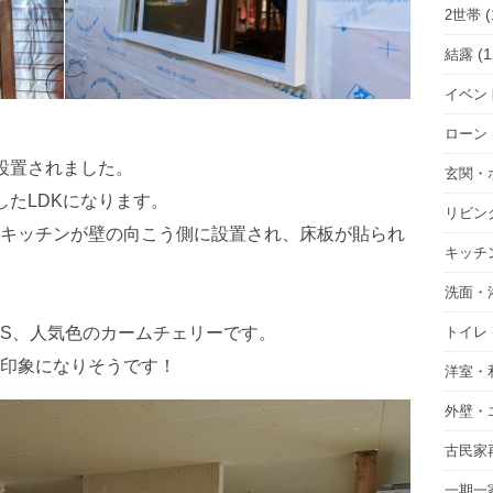
(
2世帯
(1
結露
イベン
ローン
設置されました。
玄関・
したLDKになります。
リビン
キッチンが壁の向こう側に設置され、床板が貼られ
キッチ
洗面・
トイレ
S、人気色のカームチェリーです。
印象になりそうです！
洋室・
外壁・
古民家
一期一