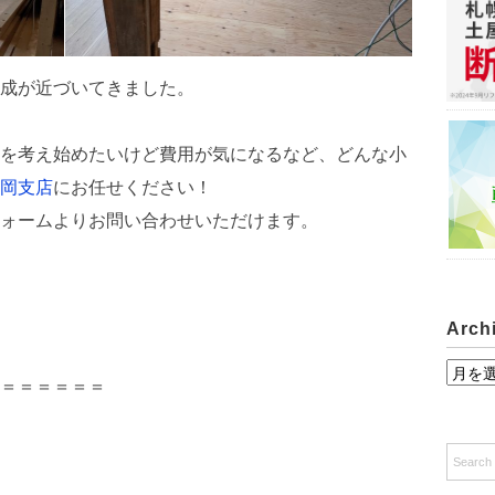
成が近づいてきました。
を考え始めたいけど費用が気になるなど、どんな小
岡支店
にお任せください！
ォームよりお問い合わせいただけます。
Arch
A
＝＝＝＝＝＝
r
c
h
i