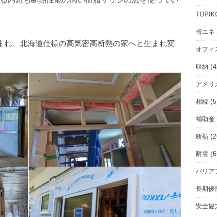
ル
ー
TOPIK
ム
省エネ
を
まれ、北海道仕様の高気密高断熱の家へと生まれ変
オフィ
選
択
(4
収納
アメリ
(5
相続
補助金
(2
断熱
(6
耐震
バリア
長期優
安全協