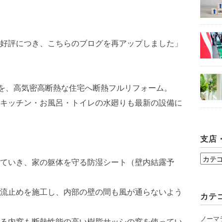
好評につき、こちらのブログを再アップしました」
宅を、高気密高断熱な住宅へ断熱フルリフォーム。
キッチン・お風呂・トイレの水廻りも最新の設備に
支店
支
ていき、家の躯体を守る防湿シート（壁内結露予
店・
シ
流止めを施工し、内部の壁の間も風が通らないよう
カテ
ョ
ー
ノーマ
る内窓も断熱性能の高い樹脂サッシの窓を使ってい