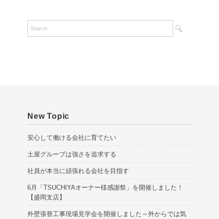
r
c
h
i
v
e
s
New Topic
安心して働ける会社に育てたい
土屋グループは強さを追求する
社員が本当に頑張れる会社を目指す
6月「TSUCHIYAオーナー様感謝祭」を開催しました！
【盛岡支店】
外壁張替工事現場見学会を開催しました～外からでは気