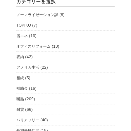
カテゴリーを選択
ョ
ー
(8)
ノーマライゼーション課
ル
ー
(7)
TOPIKO
ム
(16)
省エネ
を
(13)
オフィスリフォーム
選
択
(42)
収納
(22)
アメリカ生活
(5)
相続
(16)
補助金
(209)
断熱
(66)
耐震
(40)
バリアフリー
(18)
長期優良住宅