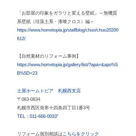
「お部屋の印象をガラリと変える壁紙」～無機質
系壁紙（珪藻土系・漆喰クロス）編～
https://www.hometopia.jp/staffblog/chuo/chuo20200
612/
【自然素材のリフォーム事例】
https://www.hometopia.jp/gallery/list/?apa=&apo%5
B%5D=23
土屋ホームトピア 札幌西支店
〒063-0834
札幌市西区発寒十四条四丁目1番3号
TEL：011-666-0033
”
リフォーム個別相談は
こちらをクリック