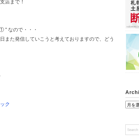
支店まで！
① “ なので・・・
日また発信していこうと考えておりますので、どう
号
Arch
ック
A
r
c
h
i