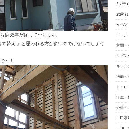
(
2世帯
(1
結露
イベン
ら約35年が経っております。
ローン
り建て替え 」と思われる方が多いのではないでしょう
玄関・
リビン
です！
キッチ
洗面・
トイレ
洋室・
外壁・
古民家
一期一