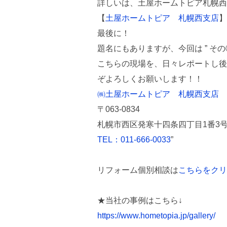
詳しいは、土屋ホームトピア札幌西
【
土屋ホームトピア 札幌西支店
】
最後に！
題名にもありますが、今回は ” その
こちらの現場を、日々レポートし後
ぞよろしくお願いします！！
㈱土屋ホームトピア 札幌西支店
〒
063-0834
札幌市西区発寒十四条四丁目
1
番
3
TEL：011-666-0033
”
リフォーム個別相談は
こちらをクリ
★当社の事例はこちら↓
https://www.hometopia.jp/gallery/