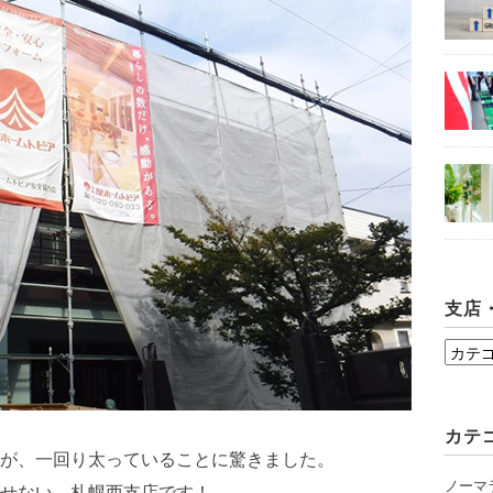
支店
支
店・
シ
カテ
ョ
が、一回り太っていることに驚きました。
ー
ノーマ
せない、札幌西支店です！