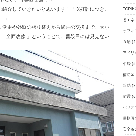
ル
ー
をご紹介していきたいと思います！「※好評につき、
TOPIK
ム
」」
省エネ
を
取り変更や外壁の張り替えから網戸の交換まで、大小
オフィ
選
「 全面改修 」ということで、普段目には見えない
択
(4
収納
アメリ
(5
相続
補助金
(2
断熱
(6
耐震
バリア
長期優
安全協