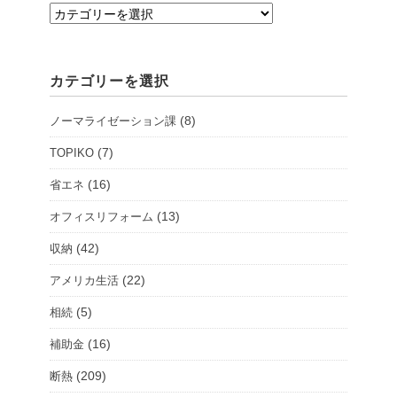
支
店・
シ
カテゴリーを選択
ョ
ー
(8)
ノーマライゼーション課
ル
ー
(7)
TOPIKO
ム
(16)
省エネ
を
(13)
オフィスリフォーム
選
択
(42)
収納
(22)
アメリカ生活
(5)
相続
(16)
補助金
(209)
断熱