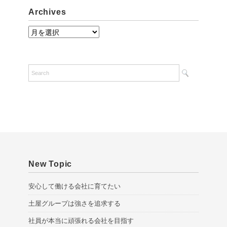
Archives
A
r
c
h
i
v
e
s
New Topic
安心して働ける会社に育てたい
土屋グループは強さを追求する
社員が本当に頑張れる会社を目指す