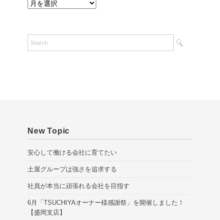
A
r
c
h
i
v
e
s
New Topic
安心して働ける会社に育てたい
土屋グループは強さを追求する
社員が本当に頑張れる会社を目指す
6月「TSUCHIYAオーナー様感謝祭」を開催しました！
【盛岡支店】