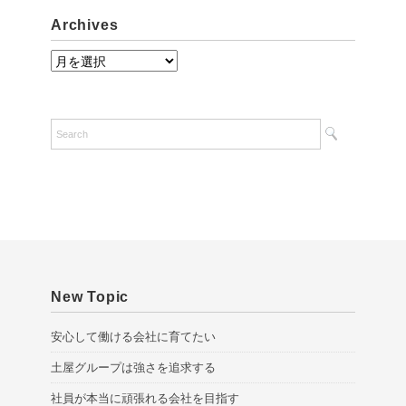
Archives
A
r
c
h
i
v
e
s
New Topic
安心して働ける会社に育てたい
土屋グループは強さを追求する
社員が本当に頑張れる会社を目指す