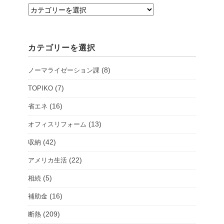
支
店・
シ
カテゴリーを選択
ョ
ー
(8)
ノーマライゼーション課
ル
ー
(7)
TOPIKO
ム
(16)
省エネ
を
(13)
オフィスリフォーム
選
択
(42)
収納
(22)
アメリカ生活
(5)
相続
(16)
補助金
(209)
断熱