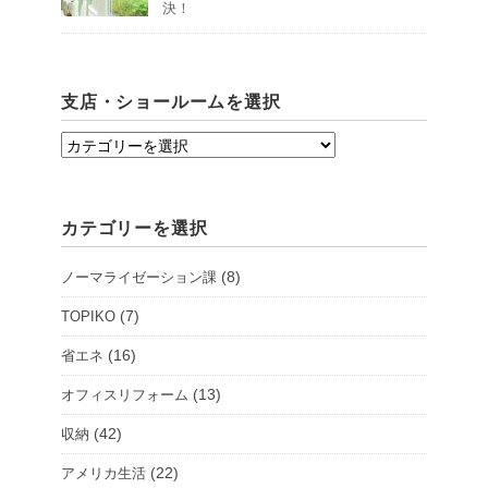
決！
支店・ショールームを選択
支
店・
シ
カテゴリーを選択
ョ
ー
(8)
ノーマライゼーション課
ル
ー
(7)
TOPIKO
ム
(16)
省エネ
を
(13)
オフィスリフォーム
選
択
(42)
収納
(22)
アメリカ生活