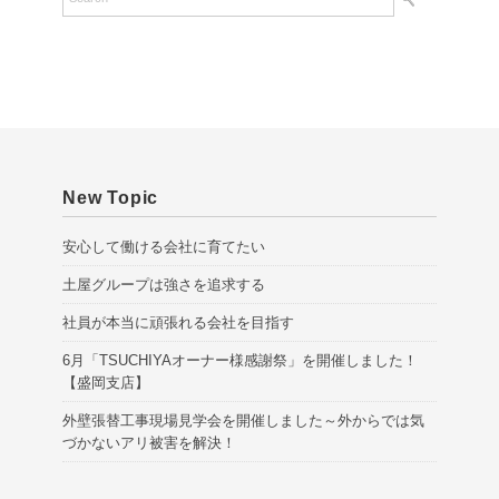
i
v
e
s
New Topic
安心して働ける会社に育てたい
土屋グループは強さを追求する
社員が本当に頑張れる会社を目指す
6月「TSUCHIYAオーナー様感謝祭」を開催しました！
【盛岡支店】
外壁張替工事現場見学会を開催しました～外からでは気
づかないアリ被害を解決！