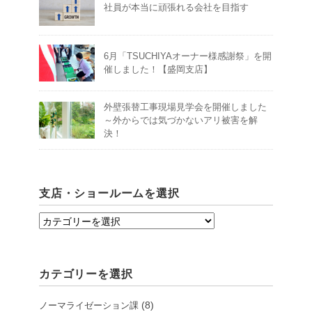
社員が本当に頑張れる会社を目指す
6月「TSUCHIYAオーナー様感謝祭」を開
催しました！【盛岡支店】
外壁張替工事現場見学会を開催しました
～外からでは気づかないアリ被害を解
決！
支店・ショールームを選択
支
店・
シ
カテゴリーを選択
ョ
ー
(8)
ノーマライゼーション課
ル