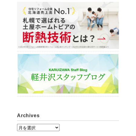
Archives
A
r