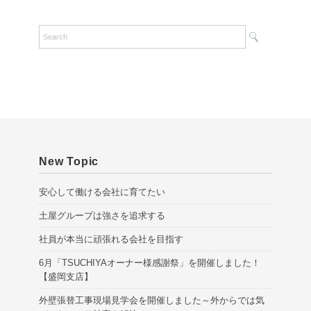
c
h
i
v
e
s
New Topic
安心して働ける会社に育てたい
土屋グループは強さを追求する
社員が本当に頑張れる会社を目指す
6月「TSUCHIYAオーナー様感謝祭」を開催しました！
【盛岡支店】
外壁張替工事現場見学会を開催しました～外からでは気