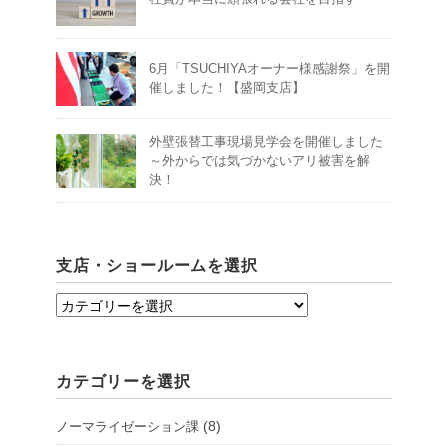
6月「TSUCHIYAオーナー様感謝祭」を開
催しました！【盛岡支店】
外壁張替工事現場見学会を開催しました
～外からでは気づかないアリ被害を解
決！
支店・ショールームを選択
支
店・
シ
カテゴリーを選択
ョ
ー
(8)
ノーマライゼーション課
ル