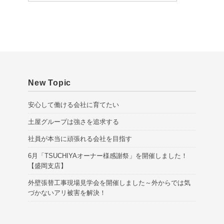
i
v
e
s
New Topic
安心して働ける会社に育てたい
土屋グループは強さを追求する
社員が本当に頑張れる会社を目指す
6月「TSUCHIYAオーナー様感謝祭」を開催しました！
【盛岡支店】
外壁張替工事現場見学会を開催しました～外からでは気
づかないアリ被害を解決！