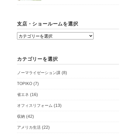
支店・ショールームを選択
支
店・
シ
カテゴリーを選択
ョ
ー
(8)
ノーマライゼーション課
ル
ー
(7)
TOPIKO
ム
(16)
省エネ
を
(13)
オフィスリフォーム
選
択
(42)
収納
(22)
アメリカ生活