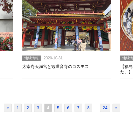
地域情報
2020-10-31
地域
太宰府天満宮と観世音寺のコスモス
【福島
た。】
«
1
2
3
4
5
6
7
8
…
24
»