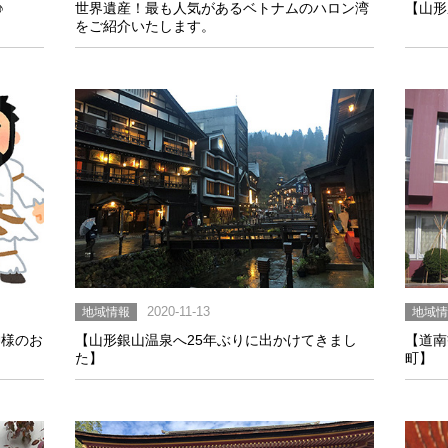
♪
世界遺産！最も人気があるベトナムのハロン湾
【山形
をご紹介いたします。
地域情報
2020-11-13
地域
神様のお
【山形銀山温泉へ25年ぶりに出かけてきまし
【道南
た】
町】