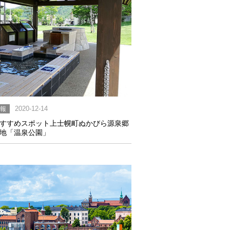
情報
2020-12-14
すすめスポット上士幌町ぬかびら源泉郷
地「温泉公園」