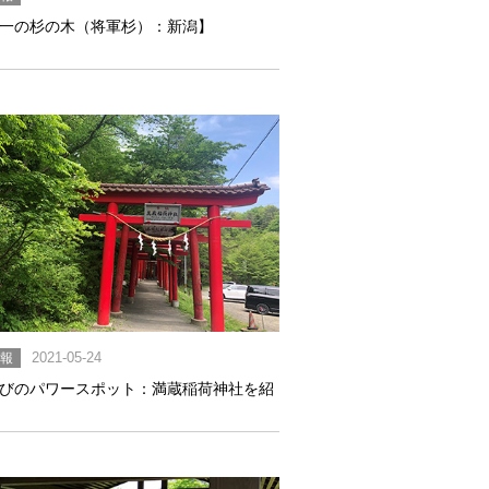
一の杉の木（将軍杉）：新潟】
情報
2021-05-24
びのパワースポット：満蔵稲荷神社を紹