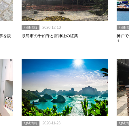
地域情報
2020-12-10
地域
事を調
糸島市の千如寺と雷神社の紅葉
神戸で
１
地域情報
2020-11-23
地域