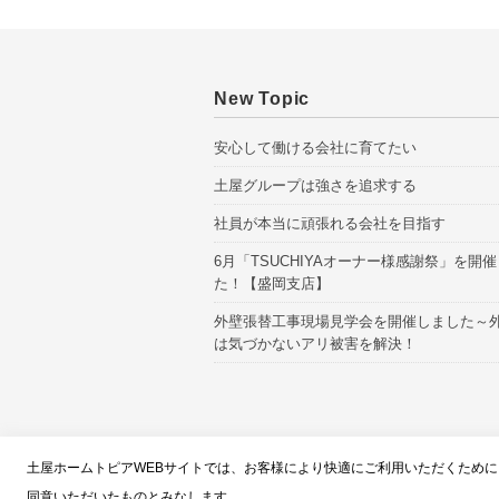
New Topic
安心して働ける会社に育てたい
土屋グループは強さを追求する
社員が本当に頑張れる会社を目指す
6月「TSUCHIYAオーナー様感謝祭」を開
た！【盛岡支店】
外壁張替工事現場見学会を開催しました～
は気づかないアリ被害を解決！
スタッフブロ
土屋ホームトピアWEBサイトでは、お客様により快適にご利用いただくために、
同意いただいたものとみなします。