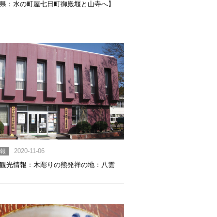
県：水の町屋七日町御殿堰と山寺へ】
情報
2020-11-06
観光情報：木彫りの熊発祥の地：八雲