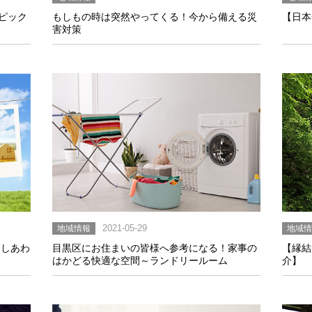
ピック
もしもの時は突然やってくる！今から備える災
【日本
害対策
地域情報
2021-05-29
地域
なしあわ
目黒区にお住まいの皆様へ参考になる！家事の
【縁結
はかどる快適な空間～ランドリールーム
介】