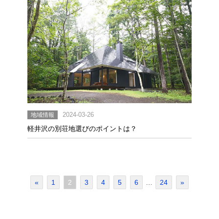
地域情報
2024-03-26
軽井沢の別荘地選びのポイントは？
«
1
2
3
4
5
6
…
24
»