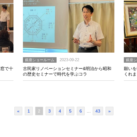
銀座ショールーム
2023-09-22
銀座
の窓で十
古民家リノベーションセミナー&明治から昭和
願いを
の歴史セミナーで時代を学ぶコラ
くれま
«
1
2
3
4
5
6
…
43
»