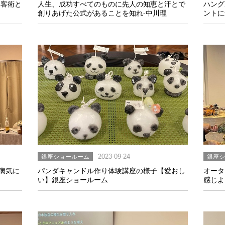
集客術と
人生、成功すべてのものに先人の知恵と汗とで
ハング
創りあげた公式があることを知れ-中川理
ントに
銀座ショールーム
2023-09-24
銀座
病気に
パンダキャンドル作り体験講座の様子【愛おし
オータ
い】銀座ショールーム
感じよ