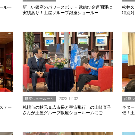
ールー
新しい銀座のパワースポット|縁結び金運開運に
松井久
実績あり！土屋グループ銀座ショールー
特別対
銀座ショールーム
2023-12-02
銀座
ステー
札幌市の秋元克広市長と宇宙飛行士の山崎直子
ギター
さんが土屋グループ銀座ショールームにご
催！土