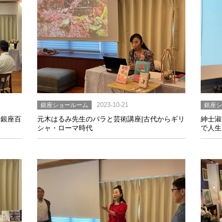
銀座ショールーム
2023-10-21
銀座
|銀座百
元木はるみ先生のバラと芸術講座|古代からギリ
紳士淑
シャ・ローマ時代
で人生