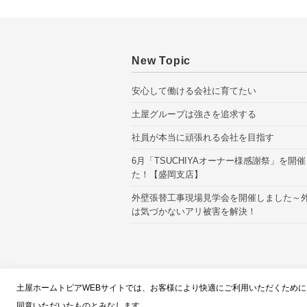
New Topic
安心して働ける会社に育てたい
土屋グループは強さを追求する
社員が本当に頑張れる会社を目指す
6月「TSUCHIYAオーナー様感謝祭」を開
た！【盛岡支店】
外壁張替工事現場見学会を開催しました～
は気づかないアリ被害を解決！
スタッフブロ
土屋ホームトピアWEBサイトでは、お客様により快適にご利用いただくために、
同意いただいたものとみなします。