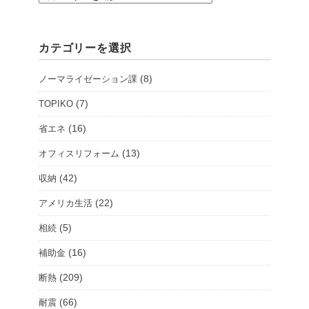
店・
シ
カテゴリーを選択
ョ
ー
(8)
ノーマライゼーション課
ル
ー
(7)
TOPIKO
ム
(16)
省エネ
を
(13)
オフィスリフォーム
選
択
(42)
収納
(22)
アメリカ生活
(5)
相続
(16)
補助金
(209)
断熱
(66)
耐震