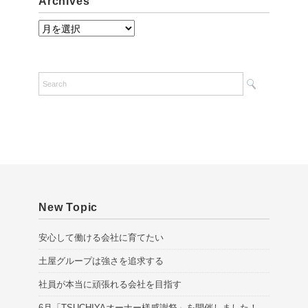
Archives
A
r
c
h
i
v
e
s
New Topic
安心して働ける会社に育てたい
土屋グループは強さを追求する
社員が本当に頑張れる会社を目指す
6月「TSUCHIYAオーナー様感謝祭」を開催しました！