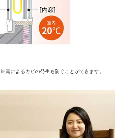
v
e
s
、結露によるカビの発生も防ぐことができます。