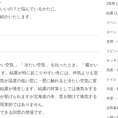
。
(
2世帯
いいの？と悩んでいるかたに、
(1
結露
紹介いたします。
イベン
ローン
玄関・
リビン
キッチ
い空気 」「 冷たい空気 」を比べたとき、「 暖かい
洗面・
ます。結露が特に起こりやすい冬には、外気よりも室
トイレ
気が温度の低い窓に・壁に触れると冷たい空気に変
結露が発生します。結露の対策としては換気をする
洋室・
が挙げられますが北海道の冬、窓を開けて換気する
外壁・
現実的ではありません。
古民家
できるDI窓の登場です。
一期一