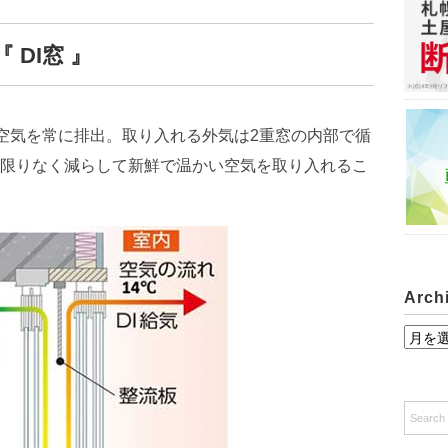
DI窓 』
た空気を常に排出。取り入れる外気は2重窓の内部で循
限りなく減らして新鮮で温かい空気を取り入れるこ
Arch
A
r
c
h
i