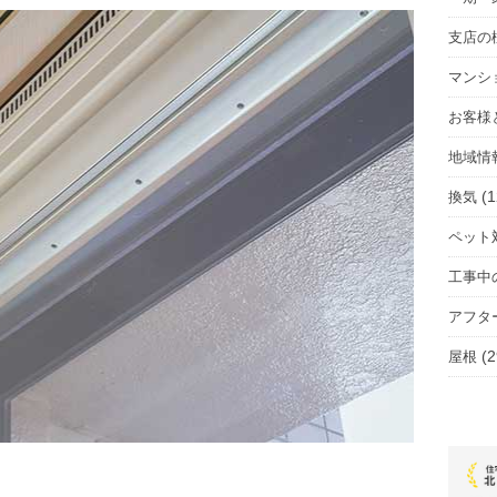
支店の
マンシ
お客様
地域情
(1
換気
ペット
工事中
アフタ
(2
屋根