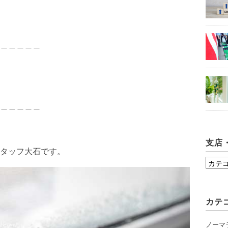
＿＿＿＿＿
＿＿＿＿＿
支店
タッフ大石です。
支
店・
シ
カテ
ョ
ー
ノーマ