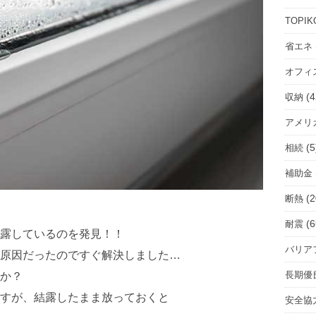
ル
ー
TOPIK
ム
省エネ
を
オフィ
選
択
(4
収納
アメリ
(5
相続
補助金
(2
断熱
(6
耐震
露しているのを発見！！
バリア
原因だったのですぐ解決しました…
長期優
か？
すが、結露したまま放っておくと
安全協