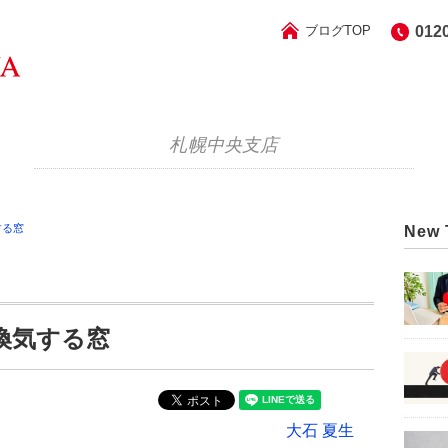
ブログTOP
012
札幌中央支店
する窓
New 
換気する窓
大石 夏生