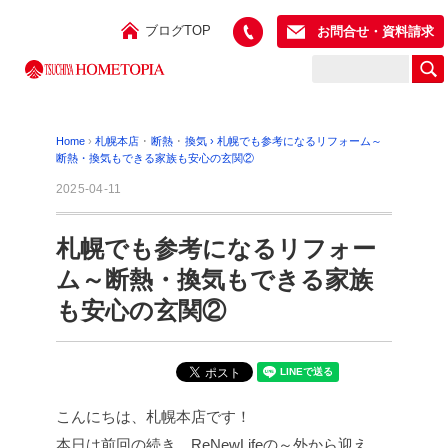
ブログTOP
お問合せ・資料請求
Home
›
札幌本店
･
断熱
･
換気
›
札幌でも参考になるリフォーム～
断熱・換気もできる家族も安心の玄関②
2025-04-11
札幌でも参考になるリフォー
ム～断熱・換気もできる家族
も安心の玄関②
こんにちは、札幌本店です！
本日は前回の続き、ReNewLifeの～外から迎え