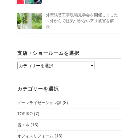
外壁張替工事現場見学会を開催しました
～外からでは気づかないアリ被害を解
決！
支店・ショールームを選択
支
店・
シ
カテゴリーを選択
ョ
ー
(8)
ノーマライゼーション課
ル
ー
(7)
TOPIKO
ム
(16)
省エネ
を
(13)
オフィスリフォーム
選