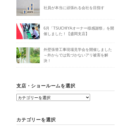
社員が本当に頑張れる会社を目指す
6月「TSUCHIYAオーナー様感謝祭」を開
催しました！【盛岡支店】
外壁張替工事現場見学会を開催しました
～外からでは気づかないアリ被害を解
決！
支店・ショールームを選択
支
店・
シ
カテゴリーを選択
ョ
ー