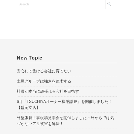
h
i
v
e
s
New Topic
安心して働ける会社に育てたい
土屋グループは強さを追求する
社員が本当に頑張れる会社を目指す
6月「TSUCHIYAオーナー様感謝祭」を開催しました！
【盛岡支店】
外壁張替工事現場見学会を開催しました～外からでは気
づかないアリ被害を解決！