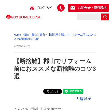
ブログTOP
お問合せ・資料請求
Home
›
収納
･
郡山営業所
›
【断捨離】郡山でリフォーム前におスス
メな断捨離のコツ3選
2023-12-02
【断捨離】郡山でリフォーム
前におススメな断捨離のコツ3
選
大越 洋子
こんにちは郡山支店大越です。