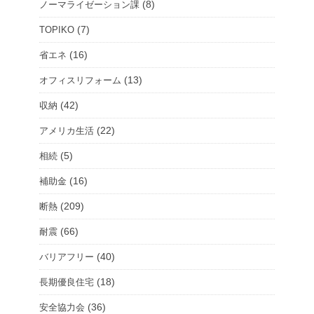
(8)
ノーマライゼーション課
ル
ー
(7)
TOPIKO
ム
(16)
省エネ
を
(13)
オフィスリフォーム
選
択
(42)
収納
(22)
アメリカ生活
(5)
相続
(16)
補助金
(209)
断熱
(66)
耐震
(40)
バリアフリー
(18)
長期優良住宅
(36)
安全協力会