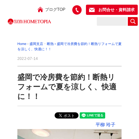
ブログTOP
お問合せ・資料請求
Home
›
盛岡支店
･
断熱
›
盛岡で冷房費を節約！断熱リフォームで夏
を涼しく、快適に！！
2022-07-14
盛岡で冷房費を節約！断熱リ
フォームで夏を涼しく、快適
に！！
平柳 玲子