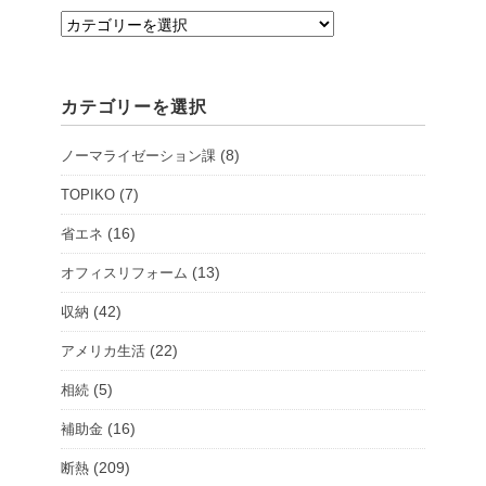
支
店・
シ
カテゴリーを選択
ョ
ー
(8)
ノーマライゼーション課
ル
ー
(7)
TOPIKO
ム
(16)
省エネ
を
(13)
オフィスリフォーム
選
択
(42)
収納
(22)
アメリカ生活
(5)
相続
(16)
補助金
(209)
断熱