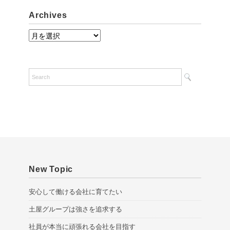
Archives
A
r
c
h
i
v
e
s
New Topic
安心して働ける会社に育てたい
土屋グループは強さを追求する
社員が本当に頑張れる会社を目指す