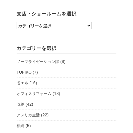
支店・ショールームを選択
支
店・
シ
カテゴリーを選択
ョ
ー
(8)
ノーマライゼーション課
ル
ー
(7)
TOPIKO
ム
(16)
省エネ
を
(13)
オフィスリフォーム
選
択
(42)
収納
(22)
アメリカ生活
(5)
相続