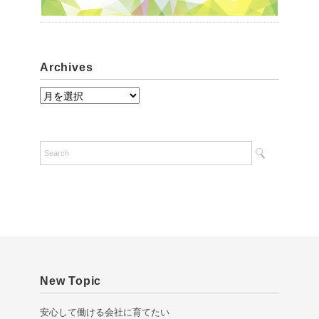
Archives
A
r
c
h
i
v
e
s
New Topic
安心して働ける会社に育てたい