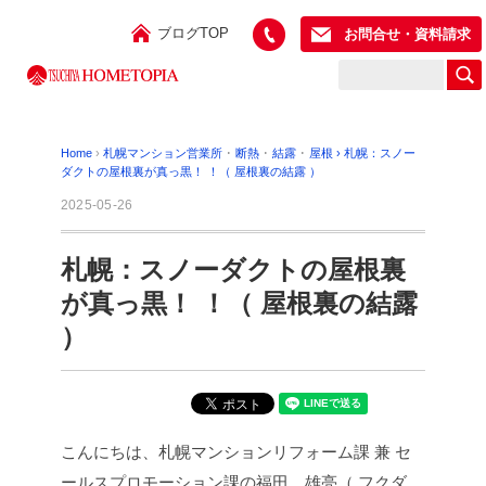
ブログTOP
お問合せ・資料請求
Home
›
札幌マンション営業所
･
断熱
･
結露
･
屋根
›
札幌：スノー
ダクトの屋根裏が真っ黒！ ！（ 屋根裏の結露 ）
2025-05-26
札幌：スノーダクトの屋根裏
が真っ黒！ ！（ 屋根裏の結露
）
こんにちは、札幌マンションリフォーム課 兼 セ
ールスプロモーション課の福田 雄亮（ フクダ