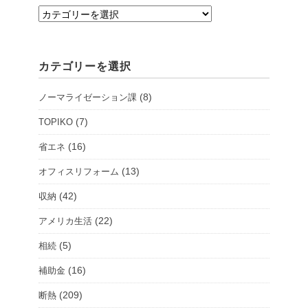
支
店・
シ
カテゴリーを選択
ョ
ー
(8)
ノーマライゼーション課
ル
ー
(7)
TOPIKO
ム
(16)
省エネ
を
(13)
オフィスリフォーム
選
択
(42)
収納
(22)
アメリカ生活
(5)
相続
(16)
補助金
(209)
断熱