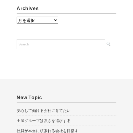
Archives
A
r
c
h
i
v
e
s
New Topic
安心して働ける会社に育てたい
土屋グループは強さを追求する
社員が本当に頑張れる会社を目指す