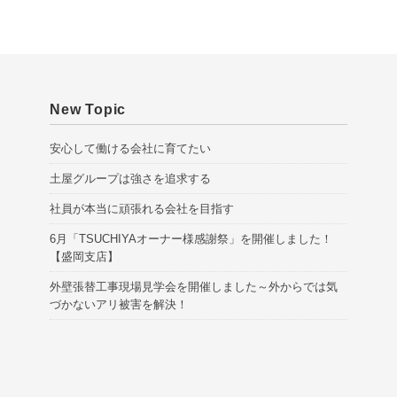
e
s
New Topic
安心して働ける会社に育てたい
土屋グループは強さを追求する
社員が本当に頑張れる会社を目指す
6月「TSUCHIYAオーナー様感謝祭」を開催しました！
【盛岡支店】
外壁張替工事現場見学会を開催しました～外からでは気
づかないアリ被害を解決！