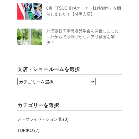
6月「TSUCHIYAオーナー様感謝祭」を開
催しました！【盛岡支店】
外壁張替工事現場見学会を開催しました
～外からでは気づかないアリ被害を解
決！
支店・ショールームを選択
支
店・
シ
カテゴリーを選択
ョ
ー
(8)
ノーマライゼーション課
ル
ー
(7)
TOPIKO
ム