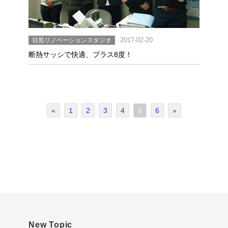
目黒リノベーションスタジオ
2017-02-20
断熱サッシで快適、プラス8度！
«
1
2
3
4
5
6
»
New Topic