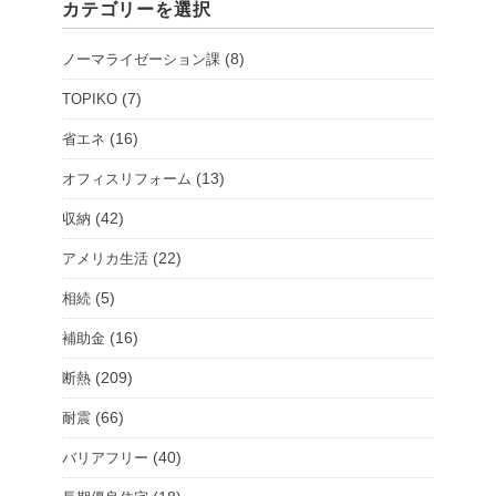
カテゴリーを選択
ョ
ー
(8)
ノーマライゼーション課
ル
ー
(7)
TOPIKO
ム
(16)
省エネ
を
(13)
オフィスリフォーム
選
択
(42)
収納
(22)
アメリカ生活
(5)
相続
(16)
補助金
(209)
断熱
(66)
耐震
(40)
バリアフリー