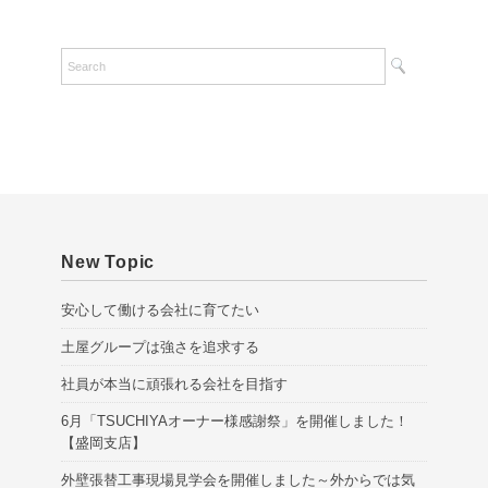
r
c
h
i
v
e
s
New Topic
安心して働ける会社に育てたい
土屋グループは強さを追求する
社員が本当に頑張れる会社を目指す
6月「TSUCHIYAオーナー様感謝祭」を開催しました！
【盛岡支店】
外壁張替工事現場見学会を開催しました～外からでは気