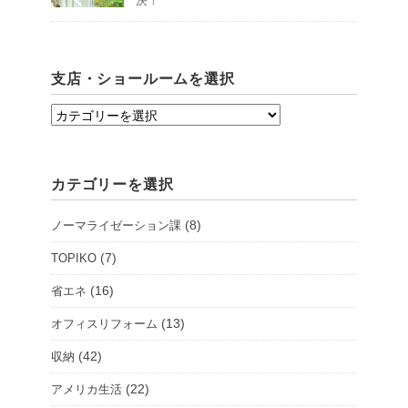
決！
支店・ショールームを選択
支
店・
シ
カテゴリーを選択
ョ
ー
(8)
ノーマライゼーション課
ル
ー
(7)
TOPIKO
ム
(16)
省エネ
を
(13)
オフィスリフォーム
選
択
(42)
収納
(22)
アメリカ生活