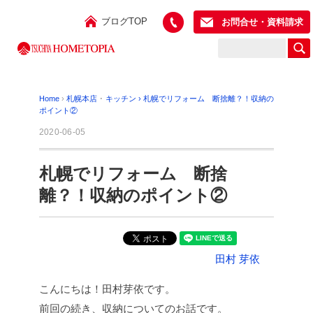
ブログTOP
お問合せ・資料請求
Home
›
札幌本店
･
キッチン
›
札幌でリフォーム 断捨離？！収納の
ポイント②
2020-06-05
札幌でリフォーム 断捨
離？！収納のポイント②
田村 芽依
こんにちは！田村芽依です。
前回の続き、収納についてのお話です。