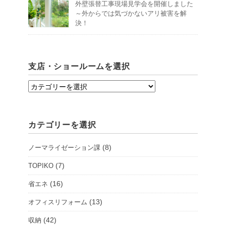
外壁張替工事現場見学会を開催しました
～外からでは気づかないアリ被害を解
決！
支店・ショールームを選択
支
店・
シ
カテゴリーを選択
ョ
ー
(8)
ノーマライゼーション課
ル
ー
(7)
TOPIKO
ム
(16)
省エネ
を
(13)
オフィスリフォーム
選
択
(42)
収納