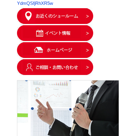
YdmQSfjRhXR5w