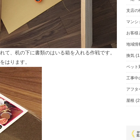
支店の
マンシ
お客様
地域情
れて、机の下に書類のはいる箱を入れる作戦です。
(1
換気
をはります。
ペット
工事中
アフタ
(2
屋根