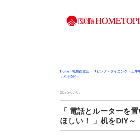
Home
›
札幌西支店
･
リビング・ダイニング
･
工事
」机をDIY～
2025-06-05
「 電話とルーターを
ほしい！ 」机をDIY～