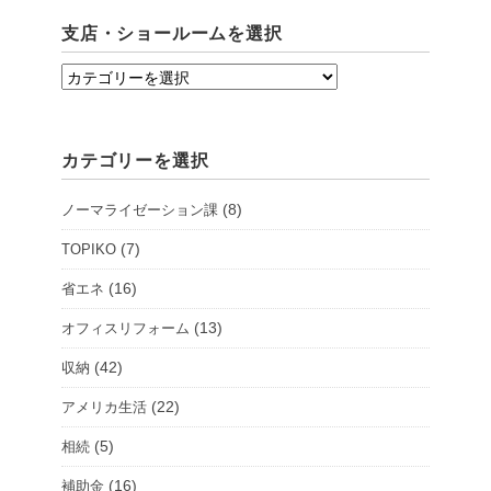
支店・ショールームを選択
支
店・
シ
カテゴリーを選択
ョ
ー
(8)
ノーマライゼーション課
ル
ー
(7)
TOPIKO
ム
(16)
省エネ
を
(13)
オフィスリフォーム
選
択
(42)
収納
(22)
アメリカ生活
(5)
相続
(16)
補助金