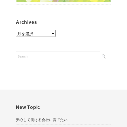
Archives
A
r
c
h
i
v
e
s
New Topic
安心して働ける会社に育てたい