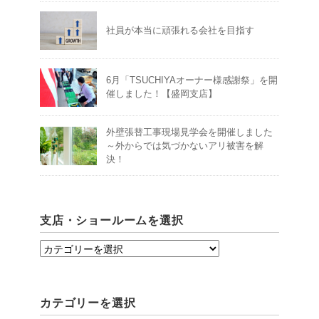
社員が本当に頑張れる会社を目指す
6月「TSUCHIYAオーナー様感謝祭」を開
催しました！【盛岡支店】
外壁張替工事現場見学会を開催しました
～外からでは気づかないアリ被害を解
決！
支店・ショールームを選択
支
店・
シ
カテゴリーを選択
ョ