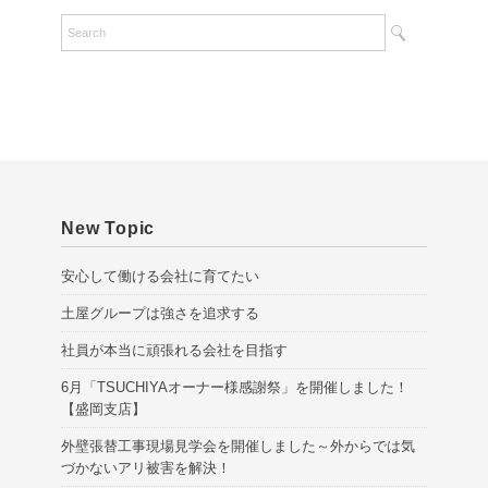
c
h
i
v
e
s
New Topic
安心して働ける会社に育てたい
土屋グループは強さを追求する
社員が本当に頑張れる会社を目指す
6月「TSUCHIYAオーナー様感謝祭」を開催しました！
【盛岡支店】
外壁張替工事現場見学会を開催しました～外からでは気
づかないアリ被害を解決！