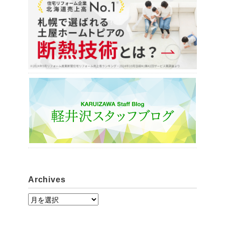
Archives
A
r